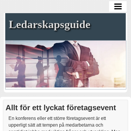
VAD ÄR EN BRA LEDARE
DÅLIG ARBETSMILJÖ
Ledarskapsguide
BRA ARBETSKLIMAT
GLÄDJE PÅ JOBBET
BLOGG
Allt för ett lyckat företagsevent
En konferens eller ett större företagsevent är ett
upperligt sätt att tempen på medarbetarna och