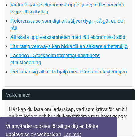
Varför löpande ekonomisk uppföljning är livsnerven i
varje tillväxtbolag
Referenscase som digitalt säljverktyg – så gör du det
rätt
Att skala upp verksamheten med rätt ekonomiskt stöd
Hur rätt giveaways kan bidra till en säkrare arbetsmiljö
Laddbox i Stockholm förbättrar framtidens
elbilsladdning
Det lönar sig att att ta hjälp med ekonomirekryteringen
Välkommen
Här kan du läsa om ledarskap, vad som krävs för att bli
en bra ledare och hur du kan förbättra resultatet genom
teambuilding.
Vi använder cookies för att ge dig en bättre
upplevelse av webbsidan
Läs mer