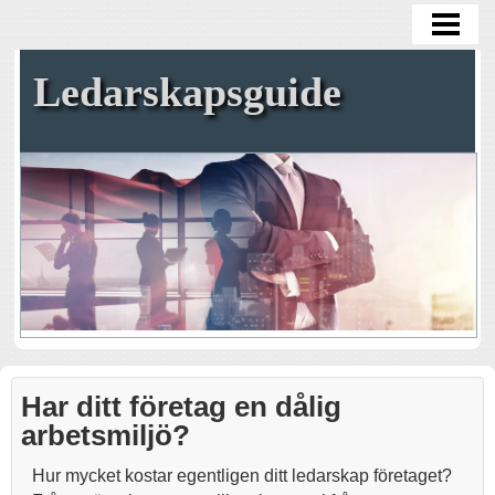
VAD ÄR EN BRA LEDARE
DÅLIG ARBETSMILJÖ
Ledarskapsguide
BRA ARBETSKLIMAT
GLÄDJE PÅ JOBBET
BLOGG
Har ditt företag en dålig
arbetsmiljö?
Hur mycket kostar egentligen ditt ledarskap företaget?