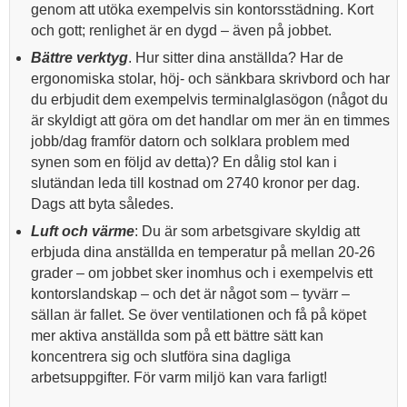
genom att utöka exempelvis sin kontorsstädning. Kort
och gott; renlighet är en dygd – även på jobbet.
Bättre verktyg
. Hur sitter dina anställda? Har de
ergonomiska stolar, höj- och sänkbara skrivbord och har
du erbjudit dem exempelvis terminalglasögon (något du
är skyldigt att göra om det handlar om mer än en timmes
jobb/dag framför datorn och solklara problem med
synen som en följd av detta)? En dålig stol kan i
slutändan leda till kostnad om 2740 kronor per dag.
Dags att byta således.
Luft och värme
: Du är som arbetsgivare skyldig att
erbjuda dina anställda en temperatur på mellan 20-26
grader – om jobbet sker inomhus och i exempelvis ett
kontorslandskap – och det är något som – tyvärr –
sällan är fallet. Se över ventilationen och få på köpet
mer aktiva anställda som på ett bättre sätt kan
koncentrera sig och slutföra sina dagliga
arbetsuppgifter. För varm miljö kan vara farligt!