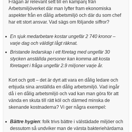
Frågan är relevant sett till en kampanj från
Arbetsmiljöverket där man lyfter fram ekonomiska
aspekter från en dålig arbetsmiljö och där du som chef
har ett stort ansvar. Vad sägs om följande siffror?
En sjuk medarbetare kostar ungefär 2 740 kronor –
varje dag och väldigt lågt räknat.
Bristande ledarskap i ett företag med ungefär 30
stycken anställda personer kan komma att kosta
företaget i fråga ungefär 2.9 miljoner varje år.
Kort och gott – det är dyrt att vara en dålig ledare och
erbjuda sina anställda en dålig arbetsmiljö. Vad ingår
då i en dålig arbetsmiljö och vad kan man göra för att
vända en skuta till rätt köl och därmed minska de
skenande kostnaderna? Vi ger några exempel:
Bättre hygien
: folk trivs bättre i välstädade miljöer och
dessutom så undviker man de värsta bakteriehärdarna