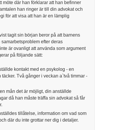
tt möte där han förklarar att han befinner
amtalen han ringer är till din advokat och
gi för att visa att han är en lämplig
ist tagit sin början beror på att barnens
 samarbetsproblem efter deras
 inte är ovanligt att använda som argument
erar på följande sätt:
ställde kontakt med en psykolog - en
 täcker. Två gånger i veckan a`två timmar -
den mån det är möjligt, din anställde
agar då han måste träffa sin advokat så får
r.
tälldes tillåtelse, information om vad som
h där du inte grottar ner dig i detaljer.