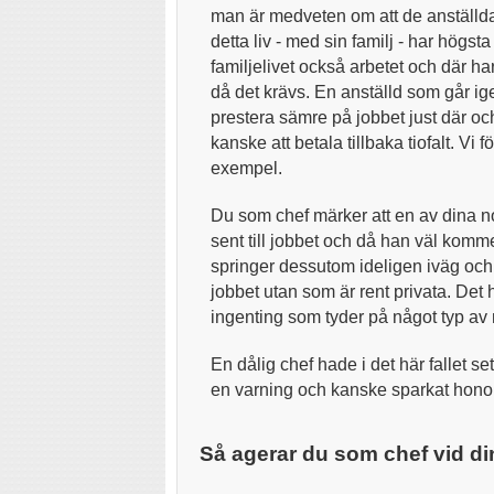
man är medveten om att de anställda h
detta liv - med sin familj - har högsta
familjelivet också arbetet och där har
då det krävs. En anställd som går ige
prestera sämre på jobbet just där o
kanske att betala tillbaka tiofalt. Vi 
exempel.
Du som chef märker att en av dina n
sent till jobbet och då han väl komm
springer dessutom ideligen iväg och t
jobbet utan som är rent privata. Det 
ingenting som tyder på något typ av
En dålig chef hade i det här fallet 
en varning och kanske sparkat honom
Så agerar du som chef vid di