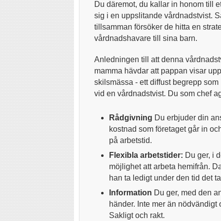
Du däremot, du kallar in honom till e
sig i en uppslitande vårdnadstvist. S
tillsamman försöker de hitta en strate
vårdnadshavare till sina barn.
Anledningen till att denna vårdnadstv
mamma hävdar att pappan visar upp
skilsmässa - ett diffust begrepp som
vid en vårdnadstvist. Du som chef ag
Rådgivning
Du erbjuder din an
kostnad som företaget går in och
på arbetstid.
Flexibla arbetstider:
Du ger, i 
möjlighet att arbeta hemifrån. D
han ta ledigt under den tid det ta
Information
Du ger, med den ans
händer. Inte mer än nödvändigt oc
Sakligt och rakt.