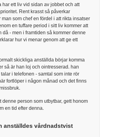
ar ett liv vid sidan av jobbet och att
 prioritet. Rent krasst så påverkar
 man som chef en fördel i att rikta insatser
nom en tuffare period i sitt liv kommer att
ch då - men i framtiden så kommer denne
förklarar hur vi menar genom att ge ett
ormalt skickliga anställda börjar komma
er så är han loj och ointresserad. han
alar i telefonen - samtal som inte rör
här fortlöper i någon månad och det finns
 missbruk.
sett denne person som utbytbar, gett honom
 en tid efter denna.
n anställdes vårdnadstvist