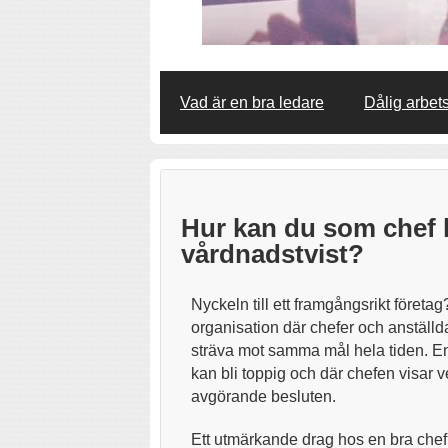
Vad är en bra ledare
Dålig arbet
Hur kan du som chef h
vårdnadstvist?
Nyckeln till ett framgångsrikt företag
organisation där chefer och anstäl
sträva mot samma mål hela tiden. En
kan bli toppig och där chefen visar
avgörande besluten.
Ett utmärkande drag hos en bra chef o