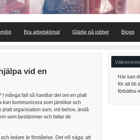
smiljö
Bra arbetsklimat
Glädje på jobbet
Blogg
Välkommen
jälpa vid en
Här kan d
för att bl
förbättra 
? I många fall så handlar det om en platt
lda kan kommunicera som jämlikar och
 platt organisation som, vid behov, ändå
 vem som bestämmer och fattar de
ch ledare är förståelse. Det vill säga: att