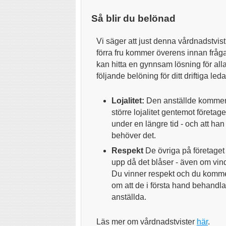
Så blir du belönad
Vi säger att just denna vårdnadstvist
förra fru kommer överens innan fråg
kan hitta en gynnsam lösning för alla 
följande belöning för ditt driftiga led
Lojalitet:
Den anställde kommer
större lojalitet gentemot företage
under en längre tid - och att han
behöver det.
Respekt
De övriga på företaget 
upp då det blåser - även om vin
Du vinner respekt och du kommer
om att de i första hand behand
anställda.
Läs mer om vårdnadstvister
här
.