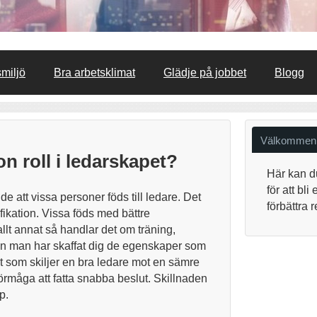
smiljö
Bra arbetsklimat
Glädje på jobbet
Blogg
Välkommen
n roll i ledarskapet?
Här kan d
för att bl
e att vissa personer föds till ledare. Det
förbättra 
ikation. Vissa föds med bättre
lt annat så handlar det om träning,
nan man har skaffat dig de egenskaper som
et som skiljer en bra ledare mot en sämre
förmåga att fatta snabba beslut. Skillnaden
p.