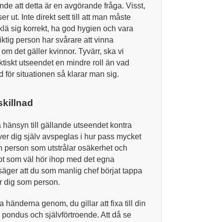
de att detta är en avgörande fråga. Visst,
ser ut. Inte direkt sett till att man måste
lä sig korrekt, ha god hygien och vara
iktig person har svårare att vinna
om det gäller kvinnor. Tyvärr, ska vi
faktiskt utseendet en mindre roll än vad
 för situationen så klarar man sig.
skillnad
 hänsyn till gällande utseendet kontra
er dig själv avspeglas i hur pass mycket
en person som utstrålar osäkerhet och
got som väl hör ihop med det egna
 säger att du som manlig chef börjat tappa
ör dig som person.
 händerna genom, du gillar att fixa till din
g pondus och självförtroende. Att då se