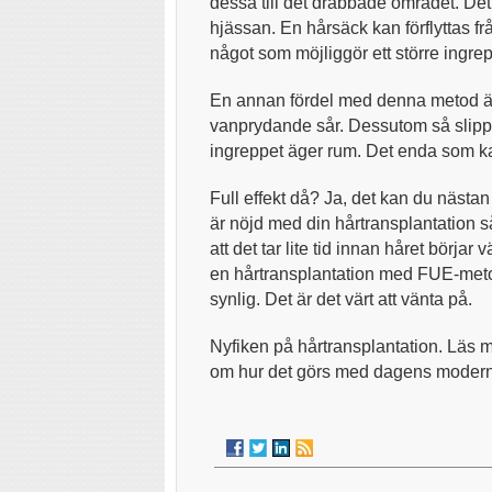
dessa till det drabbade området. Det
hjässan. En hårsäck kan förflyttas f
något som möjliggör ett större ingre
En annan fördel med denna metod är 
vanprydande sår. Dessutom så slippe
ingreppet äger rum. Det enda som kan
Full effekt då? Ja, det kan du nästan
är nöjd med din hårtransplantation s
att det tar lite tid innan håret börjar 
en hårtransplantation med FUE-metode
synlig. Det är det värt att vänta på.
Nyfiken på hårtransplantation. Läs 
om hur det görs med dagens modern