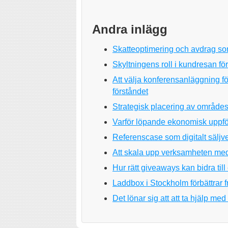
Andra inlägg
Skatteoptimering och avdrag som
Skyltningens roll i kundresan för
Att välja konferensanläggning f
förståndet
Strategisk placering av områdes
Varför löpande ekonomisk uppfölj
Referenscase som digitalt säljve
Att skala upp verksamheten med
Hur rätt giveaways kan bidra till
Laddbox i Stockholm förbättrar 
Det lönar sig att att ta hjälp m