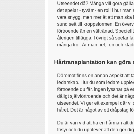
Utseendet då? Många vill göra gällan
det spelar - tyvärr - en roll i hur man 
vara snygg, men mer åt att man ska k
sund sett till kroppsformen. En överv
förtroende än en vältränad. Speciellt 
återigen tillägga. I övrigt så spelar 
många tror. Är man hel, ren och klädd
Hårtransplantation kan göra 
Däremot finns en annan aspekt att ta
ledarskap. Hur du som ledare upplev
förtroende du får. Ingen lyssnar på 
dåligt självförtroende och det är nå
utseendet. Vi ger ett exempel där vi
håret. Det är något av ett dråpslag f
Du är van vid att ha en hårman att dra
frisyr och du upplever att den ger di