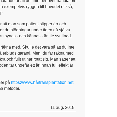
 talande är att det inte behöver handla om
rån exempelvis ryggen till huvudet också;
pp.
att man som patient slipper ärr och
r du blödningar under tiden då själva
 synas - och kännas - är lite svullnad.
 räkna med. Skulle det vara så att du inte
å erbjuds garanti. Men, du får räkna med
växa och fullt ut har rotat sig. Man säger att
n tar ungefär ett år innan full effekt är
mer på
https://www.hårtransplantation.net
a metoder.
11 aug. 2018