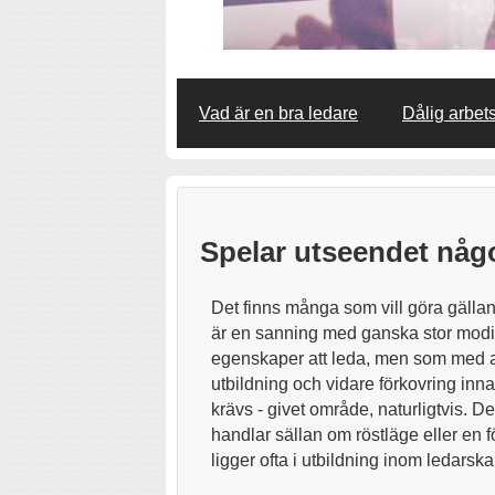
Vad är en bra ledare
Dålig arbet
Spelar utseendet någo
Det finns många som vill göra gälland
är en sanning med ganska stor modif
egenskaper att leda, men som med al
utbildning och vidare förkovring in
krävs - givet område, naturligtvis. D
handlar sällan om röstläge eller en 
ligger ofta i utbildning inom ledarska