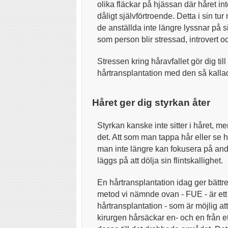
olika fläckar på hjässan där håret in
dåligt självförtroende. Detta i sin tur
de anställda inte längre lyssnar på sig.
som person blir stressad, introvert o
Stressen kring håravfallet gör dig ti
hårtransplantation med den så kall
Håret ger dig styrkan åter
Styrkan kanske inte sitter i håret, m
det. Att som man tappa hår eller se hur
man inte längre kan fokusera på andra 
läggs på att dölja sin flintskallighet.
En hårtransplantation idag ger bätt
metod vi nämnde ovan - FUE - är ett
hårtransplantation - som är möjlig at
kirurgen hårsäckar en- och en från et