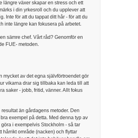
te längre växer skapar en stress och ett
 märks i din yrkesroll och du upplever att
 Inte för att du tappat ditt hår - för att du
ch inte längre kan fokusera på arbetet.
ll en sämre chef. Vårt råd? Genomför en
ade FUE- metoden.
en mycket av det egna självförtroendet gör
 vikarna drar sig tillbaka kan leda till att
saker - jobb, fritid, vänner. Allt fokus
re resultat än gårdagens metoder. Den
 bra exempel på detta. Med denna typ av
t göra i exempelvis Stockholm - så tar
t hårrikt område (nacken) och flyttar